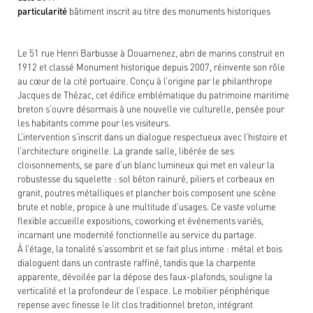
particularité
bâtiment inscrit au titre des monuments historiques
Le 51 rue Henri Barbusse à Douarnenez, abri de marins construit en
1912 et classé Monument historique depuis 2007, réinvente son rôle
au cœur de la cité portuaire. Conçu à l’origine par le philanthrope
Jacques de Thézac, cet édifice emblématique du patrimoine maritime
breton s’ouvre désormais à une nouvelle vie culturelle, pensée pour
les habitants comme pour les visiteurs.
L’intervention s’inscrit dans un dialogue respectueux avec l’histoire et
l’architecture originelle. La grande salle, libérée de ses
cloisonnements, se pare d’un blanc lumineux qui met en valeur la
robustesse du squelette : sol béton rainuré, piliers et corbeaux en
granit, poutres métalliques et plancher bois composent une scène
brute et noble, propice à une multitude d’usages. Ce vaste volume
flexible accueille expositions, coworking et événements variés,
incarnant une modernité fonctionnelle au service du partage.
À l’étage, la tonalité s’assombrit et se fait plus intime : métal et bois
dialoguent dans un contraste raffiné, tandis que la charpente
apparente, dévoilée par la dépose des faux-plafonds, souligne la
verticalité et la profondeur de l’espace. Le mobilier périphérique
repense avec finesse le lit clos traditionnel breton, intégrant